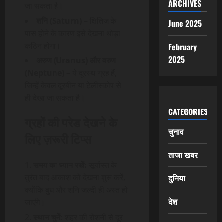
ARCHIVES
जा सकता है।
शनि (Saturn)
– क्षितिज के
June 2025
पास होने के कारण इसे देखना थोड़ा
कठिन होगा।
February
2025
अरुण (Uranus) और वरुण
(Neptune)
– ये दूरस्थ ग्रह हैं,
जिन्हें केवल दूरबीन या टेलीस्कोप से
ही देखा जा सकता है।
CATEGORIES
ग्रहों की परेड देखने के
चुनाव
लिए ज़रूरी टिप्स
ताजा खबर
समय का ध्यान रखें:
सूर्यास्त के
तुरंत बाद आकाश को देखना शुरू करें,
दुनिया
क्योंकि बुध और शनि जल्दी ही अस्त हो
देश
जाएंगे।
स्थान चुनें:
शहर की रोशनी से दूर