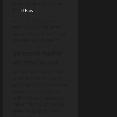
हल्की बारिश और बादलों की संभावना
है।
(
El Pais
)
इसलिए, मौसम पूर्वानुमान पर नज़र
रखना ज़रूरी होगा। यदि आसमान
साफ़ हो, तो इस दुर्लभ दृश्य को देखना
एक शानदार अनुभव हो सकता है।
इस घटना का वैज्ञानिक
और सांस्कृतिक महत्व
इतिहास में, ग्रहों की परेड को विभिन्न
संस्कृतियों ने विशेष रूप से देखा है।
इसे कभी शुभ संकेत माना गया तो कभी
प्राकृतिक आपदाओं से जोड़ा गया।
वैज्ञानिक दृष्टि से, यह खगोलीय घटना
ग्रहों की गतिशीलता और कक्षाओं के
अध्ययन का एक बेहतरीन अवसर