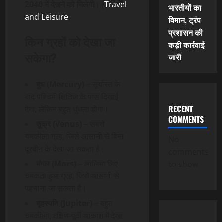
2040 में देखने को मिलेगी
। (
Travel
भारतीयों का
and Leisure
)
विमान, ट्रंप
प्रशासन की
किन ग्रहों को देखा जा
कड़ी कार्रवाई
सकेगा?
जारी
बुध (Mercury)
– सूर्यास्त के
बाद पश्चिमी क्षितिज के पास दिखाई
RECENT
देगा, लेकिन बहुत धुंधला होगा।
COMMENTS
शुक्र (Venus)
– सबसे
चमकीला ग्रह, जिसे आसानी से बिना
No
दूरबीन के देखा जा सकता है।
comments
मंगल (Mars)
– लालिमा लिए
to show.
चमकता हुआ ग्रह, जिसे आसानी से
पहचाना जा सकता है।
बृहस्पति (Jupiter)
– बहुत
चमकीला, दक्षिण-पूर्वी आकाश में देखा