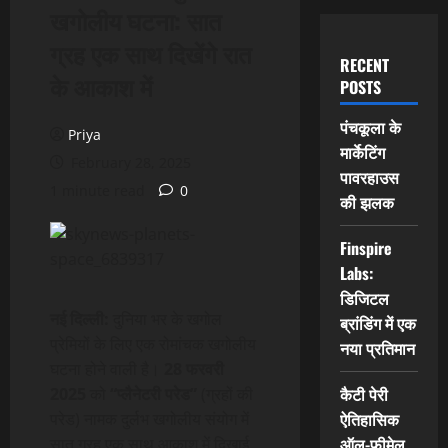
खगोलीय घटना: सात
ग्रह एक साथ दिखेंगे रात
RECENT
के आकाश में
POSTS
पंचकूला के
Priya
मार्केटिंग
February 28, 2025
पावरहाउस
1 minute read
0
की झलक
Finspire
Labs:
डिजिटल
नई दिल्ली:
दुनिया भर के खगोल
ब्रांडिंग में एक
प्रेमियों के लिए एक रोमांचक खगोलीय
नया प्रतिमान
घटना होने वाली है।
28 फरवरी
कैटी पेरी
2025
को
“प्लैनेटरी परेड”
(ग्रहों की
ऐतिहासिक
परेड) नामक दुर्लभ खगोलीय संयोग में
ऑल-फीमेल
सात ग्रह एक साथ आकाश में दिखाई