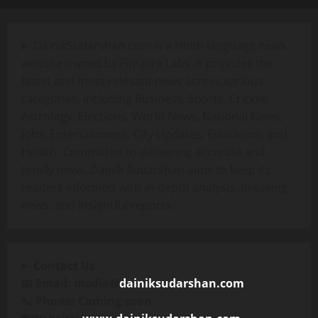
DainikSudarshan.com is a Hindi-language news
website owned by Finspire Labs. It provides the
latest and most relevant news across various
categories, including Business, Sports, Cricket,
Astrology, Elections, World News, National News,
Jobs, Entertainment, City Updates, Education, and
Health. Committed to delivering accurate and
timely news, Dainik Sudarshan aims to keep its
readers informed with in-depth analysis, breaking
news, and insightful reports.
Contact Us
📧 Email: media@
dainiksudarshan.com
📞 Phone: Coming soon