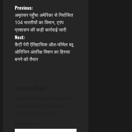
P
Previous:
अमृतसर पहुँचा अमेरिका से निर्वासित
o
104 भारतीयों का विमान, ट्रंप
प्रशासन की कड़ी कार्रवाई जारी
s
Next:
t
कैटी पेरी ऐतिहासिक ऑल-फीमेल ब्लू
ओरिजिन अंतरिक्ष मिशन का हिस्सा
n
बनने को तैयार
a
v
Leave a Reply
i
Your email address will not
g
be published.
Required
fields are marked
*
a
Comment
*