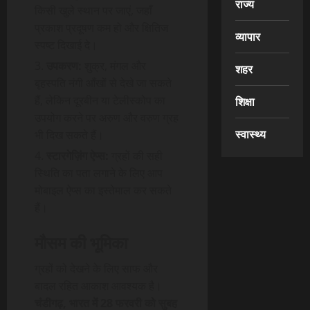
राज्य
किसी खुले स्थान पर जाएं, जहाँ
प्रकाश प्रदूषण कम हो और क्षितिज
व्यापार
स्पष्ट दिखाई दे।
उपकरण:
शुक्र, मंगल और
शहर
बृहस्पति नंगी आँखों से देखे जा सकते
हैं, लेकिन दूरबीन या टेलीस्कोप का
शिक्षा
उपयोग करने पर अरुण और वरुण ग्रह
स्वास्थ्य
भी दिख सकते हैं।
स्टारगेज़िंग ऐप्स:
ग्रहों की सही
स्थिति का पता लगाने के लिए आप
मोबाइल ऐप्स का इस्तेमाल कर सकते
हैं।
मौसम की भूमिका
ग्रहों को देखने के लिए साफ और
बादल रहित आकाश आवश्यक है।
चंडीगढ़, भारत में 28 फरवरी को सुबह