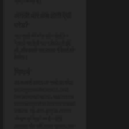
प्रदान करती है।
अगली बार कब होगी ऐसी
परेड?
सात ग्रहों की परेड दुर्लभ होती है।
पिछली बार ऐसी घटना
2022 में हुई
थी, और इसके बाद 2040 में देखने को
मिलेगी।
निष्कर्ष
28 फरवरी 2025
की
ग्रहों की परेड
एक अद्भुत खगोलीय घटना है, जिसे
मिस करना नहीं चाहिए। चाहे आप एक
खगोलशास्त्री हों या सिर्फ एक उत्साही
पर्यवेक्षक, यह मौका ग्रहों के शानदार
संरेखण को देखने का है।
साफ़
आसमान और सही स्थान चुनकर, आप