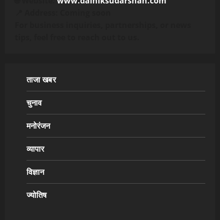
🌐 Website:
www.dainiksudarshan.com
📍 Address: Coming soon
For business inquiries, partnerships, or news
tips, feel free to reach out to us.
ताजा खबर
चुनाव
मनोरंजन
व्यापार
विज्ञान
ज्योतिष